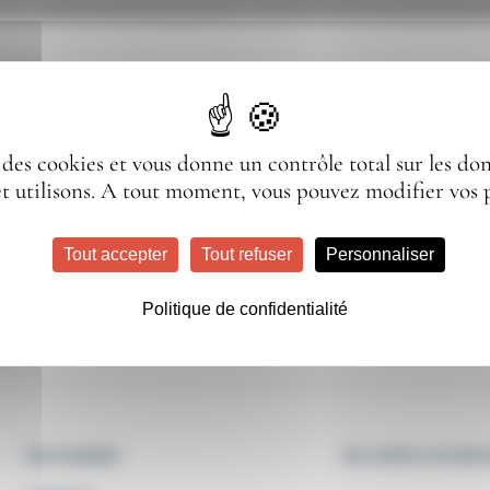
e des cookies et vous donne un contrôle total sur les d
UNE QUESTION ?
et utilisons. A tout moment, vous pouvez modifier vos 
ous sommes là pour vous accompagn
Tout accepter
Tout refuser
Personnaliser
Politique de confidentialité
NOS GAMMES
NE LOUPEZ AUCUNE I