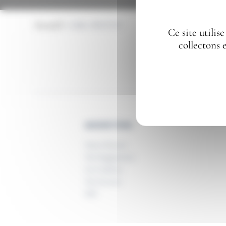
Accueil
Eddie BRIEND
Ce site utilis
collectons 
MAISON TGVM
Notre Histoire
Nos Engagements
Les Coulisses
Nos Secteurs
RSE