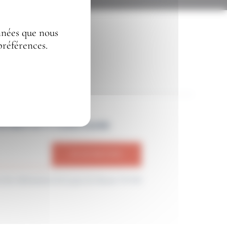
onnées que nous
préférences.
NFORMATION TG VIANDES & MARÉE
oir des informations de la part de Maison TGVM